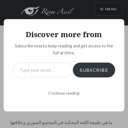
Skip
MENU
to
content
Discover more from
Subscribe now to keep reading and get access to the
full archive.
Type
WRITING
,
عربي
SUBSCRIBE
your
العنف اللفظي في الثقافة
email…
السورية
Continue reading
Posted by
REEM ASSIL
on
JANUARY 30, 2017
ما هي طبيعة اللغة المحكية في المجتمع السوري وعلاقتها